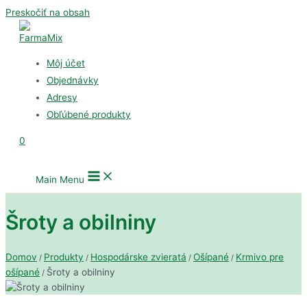
Preskočiť na obsah
Môj účet
Objednávky
Adresy
Obľúbené produkty
0
Main Menu
Šroty a obilniny
Domov
Produkty
Hospodárske zvieratá
Ošípané
Krmivo pre
/
/
/
/
ošípané
Šroty a obilniny
/