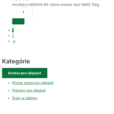
množstvo MIKROS BK Výkrm prasiat /bez GMO/ 10kg
1
2
→
Kategórie
Krmivo pre ošípané
Kŕmne zmesi pre ošípané
Premixy pre ošípané
Šroty a obilniny