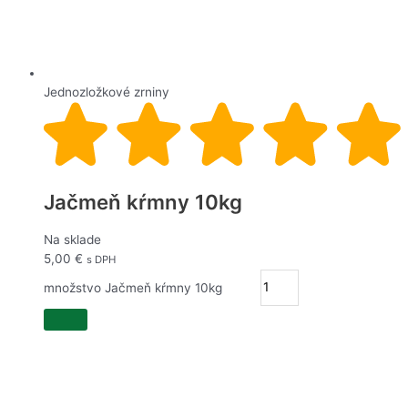
Jednozložkové zrniny
Jačmeň kŕmny 10kg
Na sklade
5,00
€
s DPH
množstvo Jačmeň kŕmny 10kg