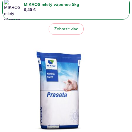
MIKROS mletý vápenec 5kg
6,40 €
Zobrazit viac
ENERGYS Pig UNI 15 25kg
43,66 €
ENERGYS Horse Natural - Pšeničné otruby GR.
25kg
16,61 €
Jačmeň kŕmny 10kg
6,15 €
ENERGYS Horse Nature - Sójový extrahovaný šrot
8kg
13,90 €