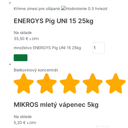
ENERGYS Činčila GOLD 10kg
Kŕmne zmesi pre ošípané
11,07 €
ENERGYS Pig UNI 15 25kg
SANDEZIA suchá dezinfekcia 4kg
Na sklade
10,46 €
35,50
€
s DPH
množstvo ENERGYS Pig UNI 15 25kg
MIKROS BK Výkrm prasiat /bez GMO/ 10kg
23,92 €
Bielkovinový koncentrát
MIKROS mletý vápenec 5kg
Na sklade
5,20
€
s DPH