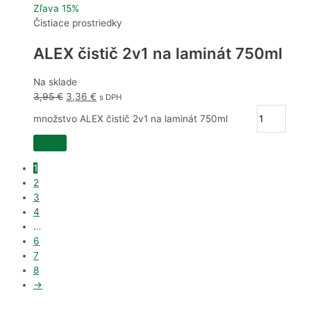
Zľava 15%
Čistiace prostriedky
ALEX čistič 2v1 na laminát 750ml
Na sklade
3,95
€
3,36
€
s DPH
množstvo ALEX čistič 2v1 na laminát 750ml
1
2
3
4
…
6
7
8
→