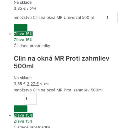
Cif krém Biely 500ml
Na sklade
3,14 €
3,85
€
s DPH
2,67 €
množstvo Clin na okná MR Univerzal 500ml
Savo Dezinfekčný sprej proti plesniam 500ml
5,47 €
Zľava 15%
4,65 €
Zľava 15%
Čistiace prostriedky
Savo Prim fresh 1,2l
Clin na okná MR Proti zahmliev
3,87 €
500ml
3,30 €
Na sklade
Savo Prim kvetin.vôňa 1,2l
3,85
€
3,27
€
4,55 €
s DPH
3,87 €
množstvo Clin na okná MR Proti zahmliev 500ml
Q Power čistiaci piesok citrón 400g
1,60 €
Zľava 15%
1,37 €
Zľava 15%
Čistiace prostriedky