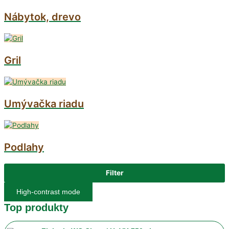
Nábytok, drevo
Gril
Umývačka riadu
Podlahy
Filter
High-contrast mode
Top produkty