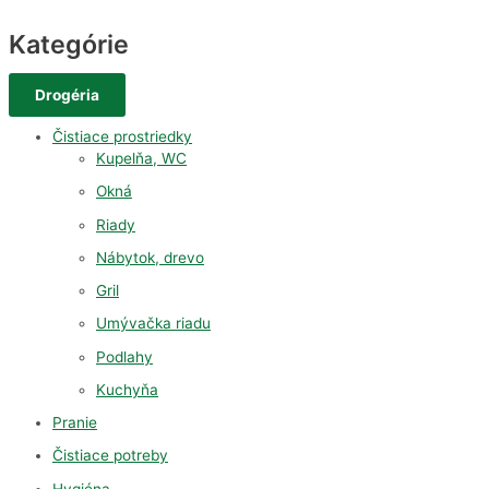
Kategórie
Drogéria
Čistiace prostriedky
Kupelňa, WC
Okná
Riady
Nábytok, drevo
Gril
Umývačka riadu
Podlahy
Kuchyňa
Pranie
Čistiace potreby
Hygiéna