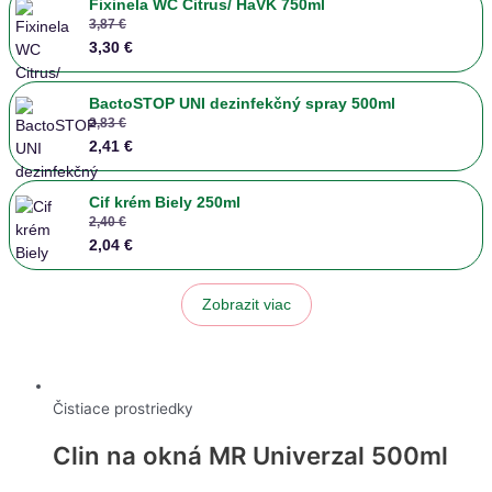
Fixinela WC Citrus/ HaVK 750ml
3,87 €
3,30 €
BactoSTOP UNI dezinfekčný spray 500ml
2,83 €
2,41 €
Cif krém Biely 250ml
2,40 €
2,04 €
Bref Power Aktiv Gel Ocean 700ml
Zobrazit viac
3,63 €
2,88 €
BactoSTOP hygienické vlhčené obrúsky 120ks
Čistiace prostriedky
4,24 €
3,60 €
Clin na okná MR Univerzal 500ml