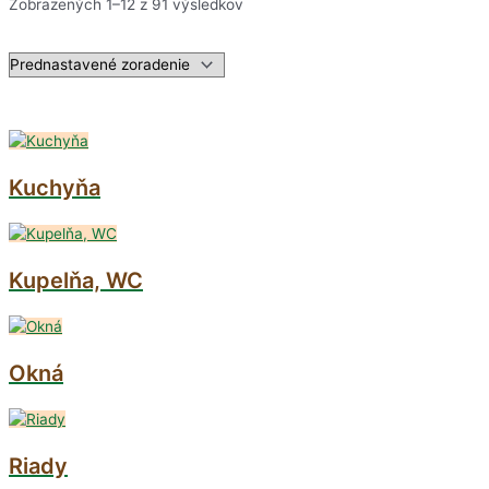
Zobrazených 1–12 z 91 výsledkov
Kuchyňa
Kupelňa, WC
Okná
Riady