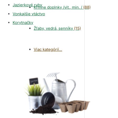
Jazierkové ryby
Kŕmne doplnky /vit., min. /
(88)
Vonkajšie vtáctvo
Korytnačky
Žľaby, vedrá, senníky
(15)
Viac kategórií...