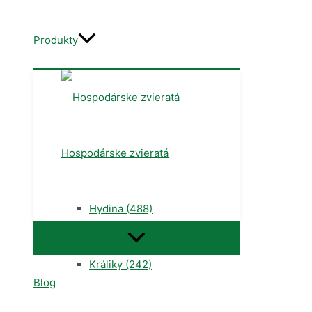
Produkty
Hospodárske zvieratá
Hydina
(488)
Menu
Toggle
Králiky
(242)
Blog