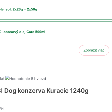
lv. sol. 2x20g + 2x50g
G lososový olej Care 500ml
Zobrazit viac
g lososový olej Care 250ml
 Flexi Black Design L páska 5m čierne (do 50kg)
cké
I Dog konzerva Kuracie 1240g
UVO+ Classic FIX nerezová protisklzová XS-240ml priemer 16cm
PH