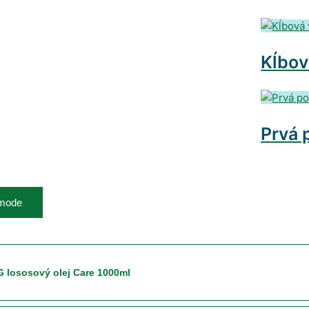
Kĺbov
Prvá 
 mode
G lososový olej Care 1000ml