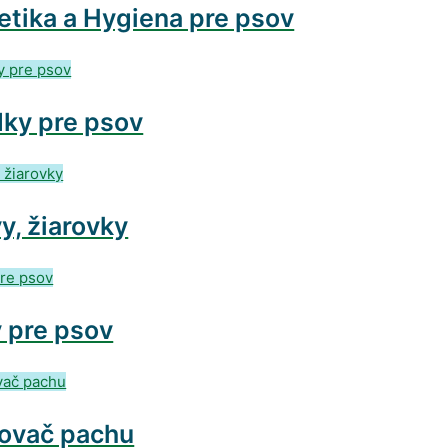
tika a Hygiena pre psov
ky pre psov
y, žiarovky
 pre psov
ovač pachu