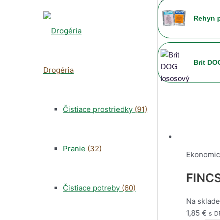
Rehyn p
Brit DO
Drogéria
BRIT Do
Čistiace prostriedky
(91)
Pranie
(32)
Vodítko
Ekonomi
FINCS
Čistiace potreby
(60)
Miska D
Na sklade
1,85
€
s D