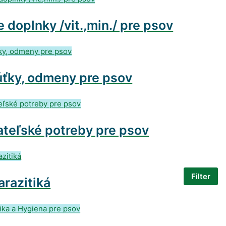
 doplnky /vit.,min./ pre psov
ťky, odmeny pre psov
teľské potreby pre psov
Filter
arazitiká