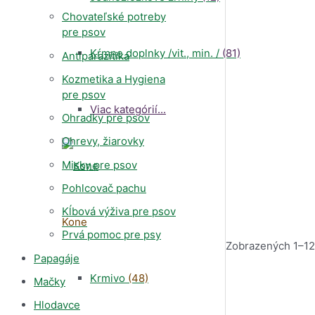
Chovateľské potreby
pre psov
Kŕmne doplnky /vit., min. /
(81)
Antiparazitiká
Kozmetika a Hygiena
pre psov
Viac kategórií...
Ohradky pre psov
Ohrevy, žiarovky
Misky pre psov
Pohlcovač pachu
Kĺbová výživa pre psov
Kone
Prvá pomoc pre psy
Zobrazených 1–12
Papagáje
Krmivo
(48)
Mačky
Hlodavce