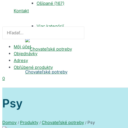
Ošípané
(167)
Kontakt
Viac kategórií...
Search
for:
Môj účet
Objednávky
Adresy
Obľúbené produkty
Chovateľské potreby
0
Psy
(850)
Psy
Papagáje
(353)
Domov
Produkty
Chovateľské potreby
Psy
/
/
/