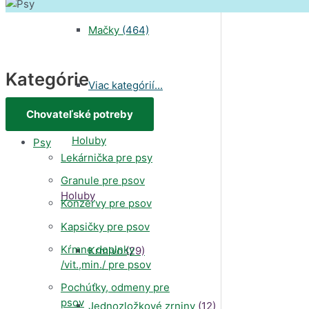
Mačky
(464)
Kategórie
Viac kategórií...
Chovateľské potreby
Psy
Lekárnička pre psy
Granule pre psov
Holuby
Konzervy pre psov
Kapsičky pre psov
Kŕmne doplnky
Krmivo
(29)
/vit.,min./ pre psov
Pochúťky, odmeny pre
psov
Jednozložkové zrniny
(12)