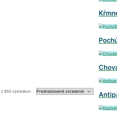
Kŕmne
Pochú
Chova
 z 850 výsledkov
Antip