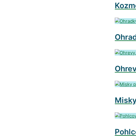
Kozme
Ohrad
Ohrev
Misky
Pohlc