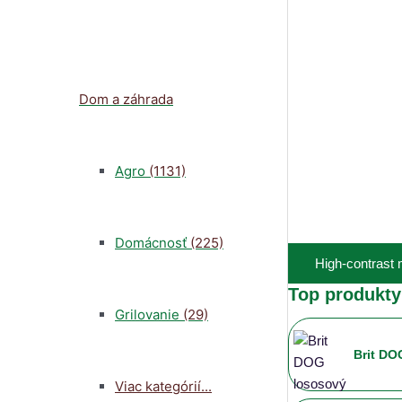
Dom a záhrada
Agro
(1131)
Domácnosť
(225)
High-contrast
Top produkty
Grilovanie
(29)
Brit DO
Viac kategórií...