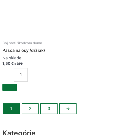
Boj proti škodcom doma
Pasca na osy /držiak/
Na sklade
1,50
€
s DPH
množstvo
Pasca
na
osy
/držiak/
1
2
3
→
Kategórie