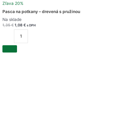
Zľava 20%
Pasca na potkany – drevená s pružinou
Na sklade
1,35
€
1,08
€
s DPH
množstvo
Pasca
na
potkany
-
drevená
s
pružinou