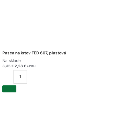
Pasca na krtov FED 607, plastová
Na sklade
3,45
€
2,28
€
s DPH
množstvo
Pasca
na
krtov
FED
607,
plastová