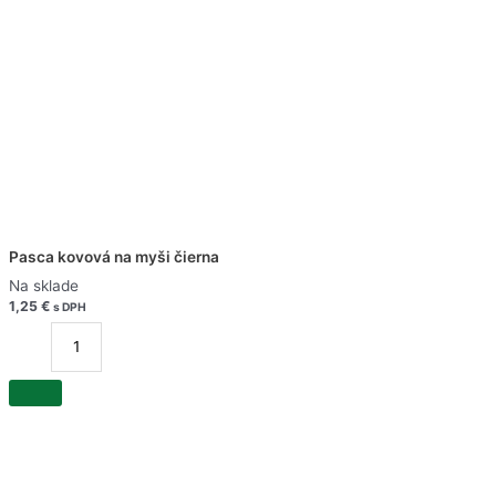
Pasca kovová na myši čierna
Na sklade
1,25
€
s DPH
množstvo
Pasca
kovová
na
myši
čierna