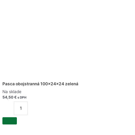
Pasca obojstranná 100x24x24 zelená
Na sklade
54,50
€
s DPH
množstvo
Pasca
obojstranná
100x24x24
zelená