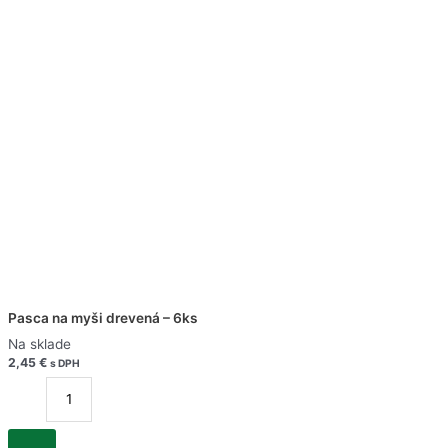
Pasca na myši drevená – 6ks
Na sklade
2,45
€
s DPH
množstvo
Pasca
na