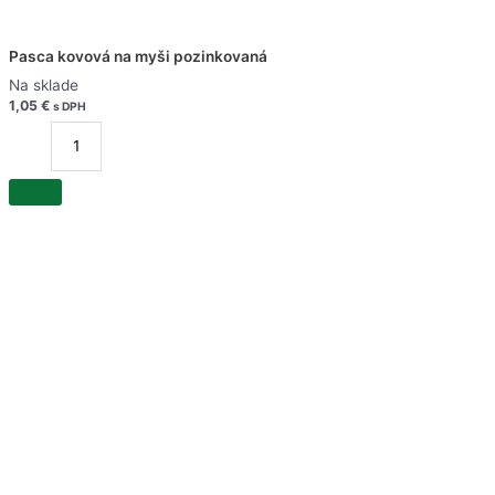
Pasca kovová na myši pozinkovaná
Na sklade
1,05
€
s DPH
množstvo
Pasca
kovová
na
myši
pozinkovaná