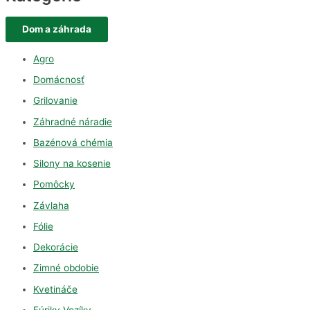
Dom a záhrada
Agro
Domácnosť
Grilovanie
Záhradné náradie
Bazénová chémia
Silony na kosenie
Pomôcky
Závlaha
Fólie
Dekorácie
Zimné obdobie
Kvetináče
Fúriky Vozíky