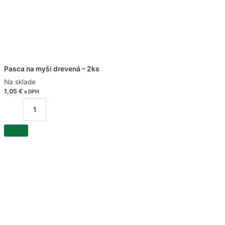
Pasca na myši drevená – 2ks
Na sklade
1,05
€
s DPH
množstvo
Pasca
na
myši
drevená
-
2ks