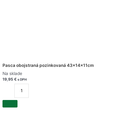
Pasca obojstraná pozinkovaná 43x14x11cm
Na sklade
19,95
€
s DPH
množstvo
Pasca
obojstraná
pozinkovaná
43x14x11cm