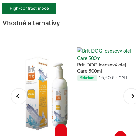
High-contrast mode
Vhodné alternatívy
osť
Brit DOG lososový olej
12,5 cm
Care 500ml
15,50
€
DPH
s DPH
Skladom