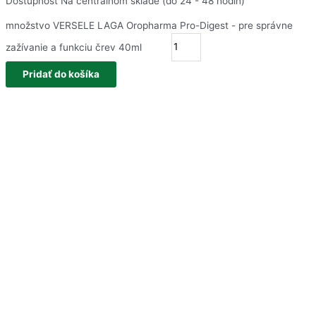
Dostupnosť
Na centrálnom sklade (do 24 - 48 hodín)
množstvo VERSELE LAGA Oropharma Pro-Digest - pre správne
zažívanie a funkciu črev 40ml
Pridať do košíka