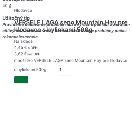
40 g
Hlodavce
Užitočný tip
VERSELE LAGA seno Mountain Hay pre
Pravidelné podávanie prebiotík môže výrazne pomôcť zvieratám
hlodavce s bylinkami 500g
citlivým na zmenu krmiva, stres alebo tráviace problémy počas
rekonvalescencie.
Na sklade
4,45
€
s DPH
3,62
€
bez DPH
množstvo VERSELE LAGA seno Mountain Hay pre hlodavce
s bylinkami 500g