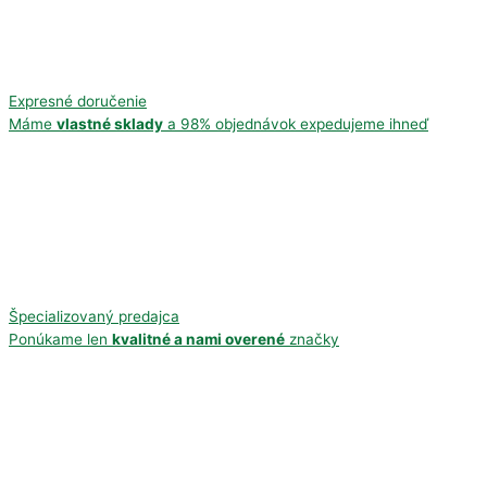
Expresné doručenie
Máme
vlastné sklady
a 98% objednávok expedujeme ihneď
Špecializovaný predajca
Ponúkame len
kvalitné a nami overené
značky