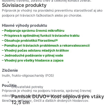
lepšiemu tráveniu, zdraviu čriev a celkovej kondícii zvierat.
Súvisiace produkty
Prípravok je vhodný na pravidelnú preventívnu starostlivosť aj ako
podpora pri tráviacich ťažkostiach alebo po chorobe.
Hlavné výhody produktu
– Podporuje správnu črevnú mikroflóru
– Prispieva k optimálnej funkcii tráviaceho traktu
– Obsahuje prebiotiká Florastimul®
– Pomáha pri tráviacich problémoch a rekonvalescencii
– Vhodný počas odstavu mladých králikov
– Jednoduché podávanie v pitnej vode
– Vhodný pre všetky hlodavce a zajace
Zloženie
Inulín, frukto-oligosacharidy (FOS)
Použitie
Chovateľské potreby
Prípravok je vhodný na podporu trávenia, správnej črevnej
Pamlsok DUVO+ Kosť sépiová pre vtáky
mikroflóry a pri tráviacich problémoch u králikov, morčiat,
škrečkov, potkanov, činčíl a ďalších drobných hlodavcov.
12,5 cm