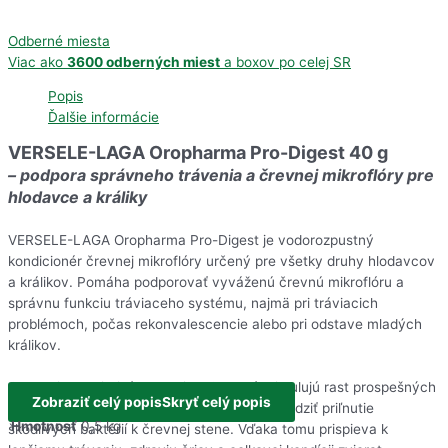
Odberné miesta
Viac ako
3600 odberných miest
a boxov po celej SR
Popis
Ďalšie informácie
VERSELE-LAGA Oropharma Pro-Digest 40 g
– podpora správneho trávenia a črevnej mikroflóry pre
hlodavce a králiky
VERSELE-LAGA Oropharma Pro-Digest je vodorozpustný
kondicionér črevnej mikroflóry určený pre všetky druhy hlodavcov
a králikov. Pomáha podporovať vyváženú črevnú mikroflóru a
správnu funkciu tráviaceho systému, najmä pri tráviacich
problémoch, počas rekonvalescencie alebo pri odstave mladých
králikov.
Obsahuje prebiotiká Florastimul®, ktoré stimulujú rast prospešných
Zobraziť celý popis
Skryť celý popis
črevných baktérií a zároveň pomáhajú obmedziť priľnutie
Hmotnosť
0,5 kg
škodlivých baktérií k črevnej stene. Vďaka tomu prispieva k