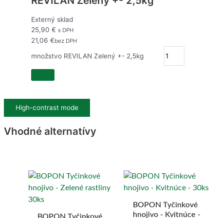
REVILAN Zelený +- 2,5kg
Externý sklad
25,90
€
s DPH
21,06
€
bez DPH
množstvo REVILAN Zelený +- 2,5kg
High-contrast mode
Vhodné alternatívy
BOPON Tyčinkové
a
hnojivo - Kvitnúce -
BOPON Tyčinkové