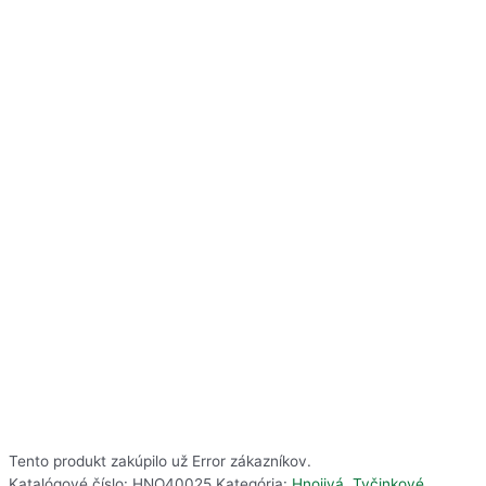
Tento produkt zakúpilo už
Error
zákazníkov.
Katalógové číslo:
HNO40025
Kategória:
Hnojivá
,
Tyčinkové