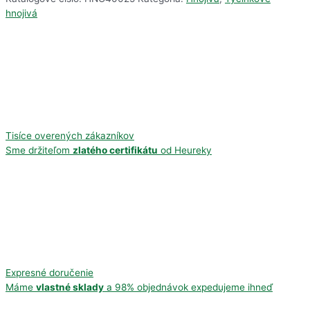
hnojivá
Tisíce overených zákazníkov
Sme držiteľom
zlatého certifikátu
od Heureky
Expresné doručenie
Máme
vlastné sklady
a 98% objednávok expedujeme ihneď