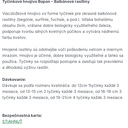
Tyčinkové hnojivo Bopon – Balkónové rastliny
Viaczložkové hnojivo vo forme tyčiniek pre okrasné balkónové
rastliny (begónie, surfínie, fuchsie, a pod.). Vďaka bohatému
obsahu živín, vrátane dobre biologicky využiteľného železa,
podporuje tvorbu silných kvetných púčikov a vytvára nádhernú
farbu kvetov.
Hnojené rastliny sú odolnejšie voči poškodeniu vetrom a miernym
mrazom. Hnojivo je účinné, dobre biologicky využiteľné a ľahko sa
používa. Tyčinky sa rozpúšťajú postupne a zaisťujú tak pravidelnú
a dlhodobú výživu rastlín.
Dávkovanie:
Dávkuje sa podľa rozmeru kvetináča: do 12cm 1tyčinky každé 3
mesiace, od 13-15 cm 2 tyčinky každé 3 mesiace, od 16-19 cm 3
tyčinky každé 3 mesiace, od 19-21cm 4 tyčinky každe 3 mesiace.
Bezpečnostná karta:
STIAHNUŤ