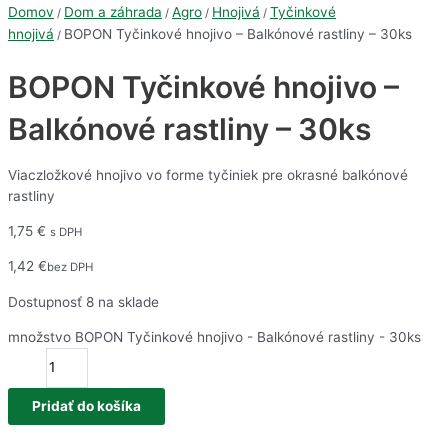
Domov
Dom a záhrada
Agro
Hnojivá
Tyčinkové
/
/
/
/
hnojivá
BOPON Tyčinkové hnojivo – Balkónové rastliny – 30ks
/
BOPON Tyčinkové hnojivo –
Balkónové rastliny – 30ks
Viaczložkové hnojivo vo forme tyčiniek pre okrasné balkónové
rastliny
1,75
€
s DPH
1,42
€
bez DPH
Dostupnosť
8 na sklade
množstvo BOPON Tyčinkové hnojivo - Balkónové rastliny - 30ks
Pridať do košíka