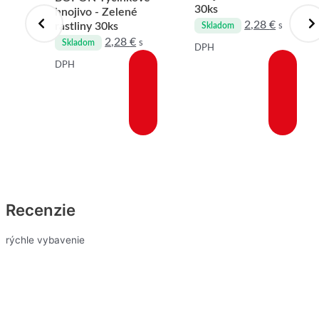
30ks
hnojivo - Zelené
2,28
€
s
rastliny 30ks
s
Skladom
2,28
€
s
Skladom
DPH
DPH
Recenzie
rýchle vybavenie