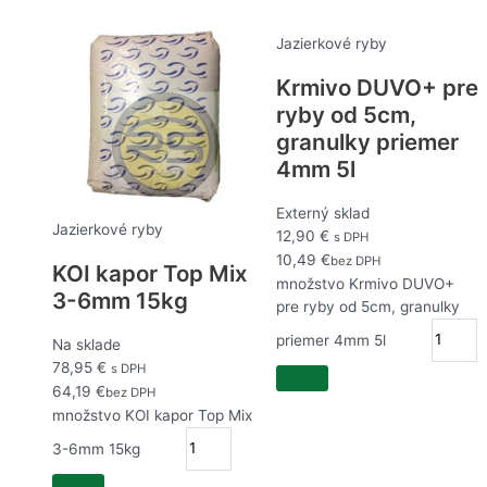
Jazierkové ryby
Krmivo DUVO+ pre
ryby od 5cm,
granulky priemer
4mm 5l
Externý sklad
Jazierkové ryby
12,90
€
s DPH
10,49
€
bez DPH
KOI kapor Top Mix
množstvo Krmivo DUVO+
3-6mm 15kg
pre ryby od 5cm, granulky
priemer 4mm 5l
Na sklade
78,95
€
s DPH
64,19
€
bez DPH
množstvo KOI kapor Top Mix
3-6mm 15kg