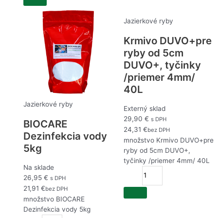
Jazierkové ryby
Krmivo DUVO+pre
ryby od 5cm
DUVO+, tyčinky
/priemer 4mm/
40L
Jazierkové ryby
Externý sklad
29,90
€
s DPH
BIOCARE
24,31
€
bez DPH
Dezinfekcia vody
množstvo Krmivo DUVO+pre
5kg
ryby od 5cm DUVO+,
tyčinky /priemer 4mm/ 40L
Na sklade
26,95
€
s DPH
21,91
€
bez DPH
množstvo BIOCARE
Dezinfekcia vody 5kg