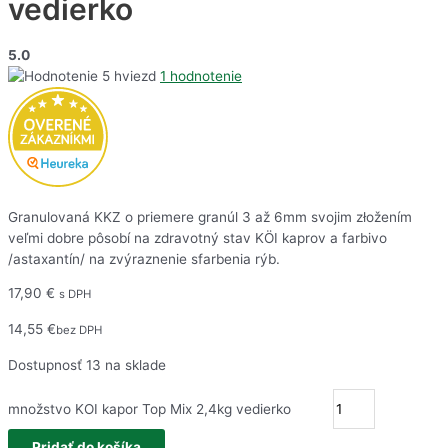
vedierko
5.0
1 hodnotenie
Granulovaná KKZ o priemere granúl 3 až 6mm svojim złožením
veľmi dobre pôsobí na zdravotný stav KÖI kaprov a farbivo
/astaxantín/ na zvýraznenie sfarbenia rýb.
17,90
€
s DPH
14,55
€
bez DPH
Dostupnosť
13 na sklade
množstvo KOI kapor Top Mix 2,4kg vedierko
Pridať do košíka