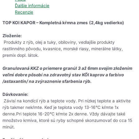
Ďalšie informácie
Recenzie
TOP KOI KAPOR – Kompletná kŕmna zmes
(2,4
kg vedierko)
Zloženie:
Produkty z rýb, olej a tuky, obiloviny, vedlajšie produkty
rastlinného pôvodu, kvasnice, morské riasy, minerálne látky,
premix dopl. látok.
Granulovaná KKZ o priemere granúl 3 až 6mm svojim złožením
veľmi dobre pôsobí na zdravotný stav KÖI kaprov a farbivo
/astaxantín/ na zvýraznenie sfarbenia rýb.
Dávkovanie:
Závisí na kondícií rýb a teplote vody. Pri nízkej teplote a aktivite
rýb takmer nekŕmte. Keď je teplota vody 13-16°C kŕmte 1x
denne.Pri teplote 16-20°C kŕmte 2x denne. Vždy dávajte také
množstvo krmiva, ktoré sú ryby schopné skonzumovať do cca 15
minút.