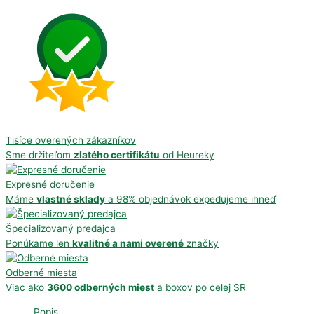
Tisíce overených zákazníkov
Sme držiteľom
zlatého certifikátu
od Heureky
Expresné doručenie
Máme
vlastné sklady
a 98% objednávok expedujeme ihneď
Špecializovaný predajca
Ponúkame len
kvalitné a nami overené
značky
Odberné miesta
Viac ako
3600 odberných miest
a boxov po celej SR
Popis