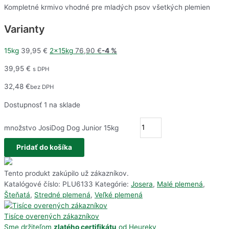
Kompletné krmivo vhodné pre mladých psov všetkých plemien
Varianty
15kg
39,95
€
2x15kg
76,90
€
-4 %
39,95
€
s DPH
32,48
€
bez DPH
Dostupnosť
1 na sklade
množstvo JosiDog Dog Junior 15kg
Pridať do košíka
Tento produkt zakúpilo už
zákazníkov.
Katalógové číslo:
PLU6133
Kategórie:
Josera
,
Malé plemená
,
Šteňatá
,
Stredné plemená
,
Veľké plemená
Tisíce overených zákazníkov
Sme držiteľom
zlatého certifikátu
od Heureky