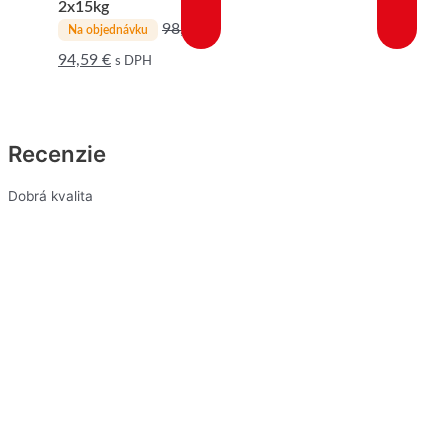
2x15kg
98,28
€
Na objednávku
94,59
€
s DPH
Recenzie
Dobrá kvalita