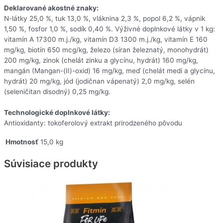
Deklarované akostné znaky:
N-látky 25,0 %, tuk 13,0 %, vláknina 2,3 %, popol 6,2 %, vápnik
1,50 %, fosfor 1,0 %, sodík 0,40 %. Výživné doplnkové látky v 1 kg:
vitamín A 17300 m.j./kg, vitamín D3 1300 m.j./kg, vitamín E 160
mg/kg, biotín 650 mcg/kg, železo (síran železnatý, monohydrát)
200 mg/kg, zinok (chelát zinku a glycínu, hydrát) 160 mg/kg,
mangán (Mangan-(II)-oxid) 16 mg/kg, meď (chelát medi a glycínu,
hydrát) 20 mg/kg, jód (jodičnan vápenatý) 2,0 mg/kg, selén
(seleničitan disodný) 0,25 mg/kg.
Technologické doplnkové látky:
Antioxidanty: tokoferolový extrakt prirodzeného pôvodu
Hmotnosť
15,0 kg
Súvisiace produkty