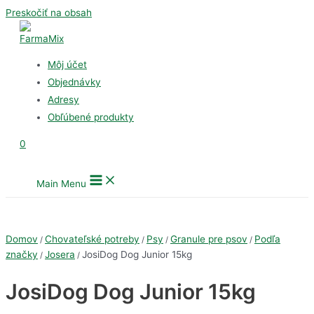
Preskočiť na obsah
Môj účet
Objednávky
Adresy
Obľúbené produkty
0
Main Menu
Domov
Chovateľské potreby
Psy
Granule pre psov
Podľa
/
/
/
/
značky
Josera
JosiDog Dog Junior 15kg
/
/
JosiDog Dog Junior 15kg