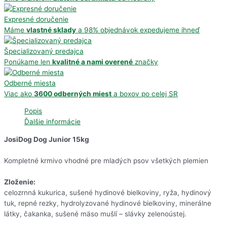
Expresné doručenie
Máme
vlastné sklady
a 98% objednávok expedujeme ihneď
Špecializovaný predajca
Ponúkame len
kvalitné a nami overené
značky
Odberné miesta
Viac ako
3600 odberných miest
a boxov po celej SR
Popis
Ďalšie informácie
JosiDog Dog Junior 15kg
Kompletné krmivo vhodné pre mladých psov všetkých plemien
Zloženie:
celozrnná kukurica, sušené hydinové bielkoviny, ryža, hydinový
tuk, repné rezky, hydrolyzované hydinové bielkoviny, minerálne
látky, čakanka, sušené mäso mušlí – slávky zelenoústej.