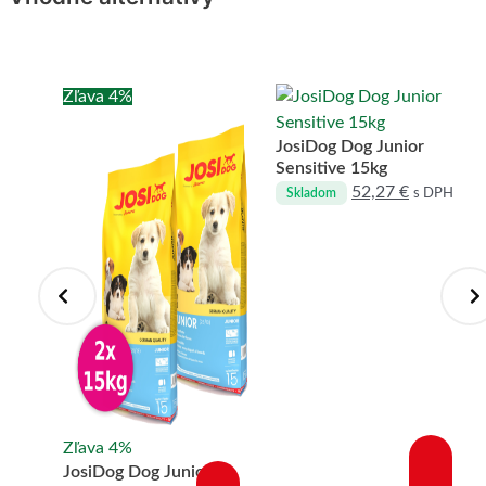
Zľava 4%
r 15kg
JosiDog Dog Junior
Sensitive 15kg
 DPH
52,27
€
s DPH
Skladom
Zľava 4%
JosiDog Dog Junior