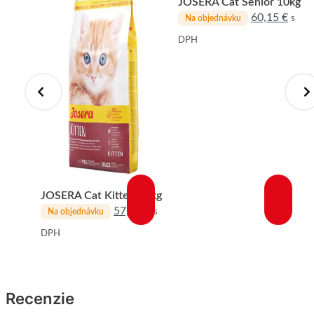
JOSERA Cat Senior 10kg
60,15
€
s
Na objednávku
DPH
2x10kg
22
€
JOSERA Cat Kitten 10kg
57,31
€
s
Na objednávku
DPH
Recenzie