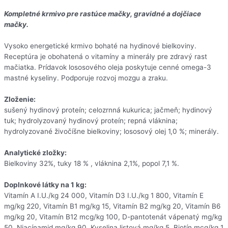
Kompletné krmivo pre rastúce mačky, gravidné a dojčiace
mačky.
Vysoko energetické krmivo bohaté na hydinové bielkoviny.
Receptúra je obohatená o vitamíny a minerály pre zdravý rast
mačiatka. Prídavok lososového oleja poskytuje cenné omega-3
mastné kyseliny. Podporuje rozvoj mozgu a zraku.
Zloženie:
sušený hydinový proteín; celozrnná kukurica; jačmeň; hydinový
tuk; hydrolyzovaný hydinový proteín; repná vláknina;
hydrolyzované živočíšne bielkoviny; lososový olej 1,0 %; minerály.
Analytické zložky:
Bielkoviny 32%, tuky 18 % , vláknina 2,1%, popol 7,1 %.
Doplnkové látky na 1 kg:
Vitamín A I.U./kg 24 000, Vitamín D3 I.U./kg 1 800, Vitamín E
mg/kg 220, Vitamín B1 mg/kg 15, Vitamín B2 mg/kg 20, Vitamín B6
mg/kg 20, Vitamín B12 mcg/kg 100, D-pantotenát vápenatý mg/kg
50, Niacínamid mg/kg 90, Kyselina listová mg/kg 5, Biotín mcg/kg 1