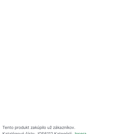
Tento produkt zakúpilo už
zákazníkov.
Katalógové číslo:
JOS6112
Kategórií:
Josera