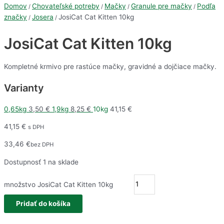
Domov
Chovateľské potreby
Mačky
Granule pre mačky
Podľa
/
/
/
/
značky
Josera
JosiCat Cat Kitten 10kg
/
/
JosiCat Cat Kitten 10kg
Kompletné krmivo pre rastúce mačky, gravidné a dojčiace mačky.
Varianty
0,65kg
3,50
€
1,9kg
8,25
€
10kg
41,15
€
41,15
€
s DPH
33,46
€
bez DPH
Dostupnosť
1 na sklade
množstvo JosiCat Cat Kitten 10kg
Pridať do košíka