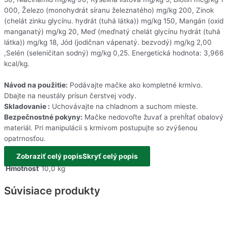
000, Železo (monohydrát síranu železnatého) mg/kg 200, Zinok
(chelát zinku glycínu. hydrát (tuhá látka)) mg/kg 150, Mangán (oxid
manganatý) mg/kg 20, Meď (meďnatý chelát glycínu hydrát (tuhá
látka)) mg/kg 18, Jód (jodičnan vápenatý. bezvodý) mg/kg 2,00
,Selén (seleničitan sodný) mg/kg 0,25. Energetická hodnota: 3,966
kcal/kg.
Návod na použitie:
Podávajte mačke ako kompletné krmivo.
Dbajte na neustály prísun čerstvej vody.
Skladovanie :
Uchovávajte na chladnom a suchom mieste.
Bezpečnostné pokyny:
Mačke nedovoľte žuvať a prehĺtať obalový
materiál. Pri manipulácii s krmivom postupujte so zvýšenou
opatrnosťou.
Zobraziť celý popis
Skryť celý popis
Hmotnosť
10,0 kg
Súvisiace produkty