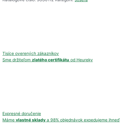
Tisíce overených zákazníkov
Sme držiteľom
zlatého certifikátu
od Heureky
Expresné doručenie
Máme
vlastné sklady
a 98% objednávok expedujeme ihneď