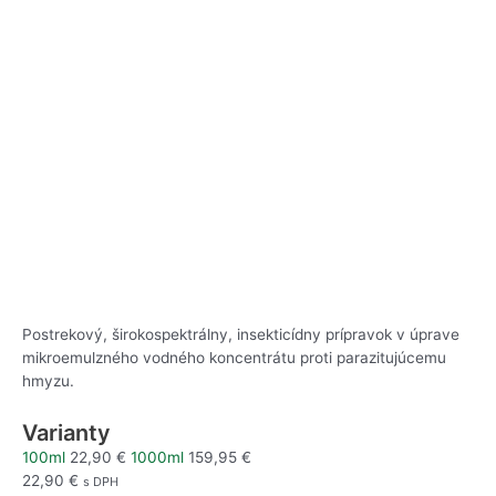
Postrekový, širokospektrálny, insekticídny prípravok v úprave
mikroemulzného vodného koncentrátu proti parazitujúcemu
hmyzu.
Varianty
100ml
22,90
€
1000ml
159,95
€
22,90
€
s DPH