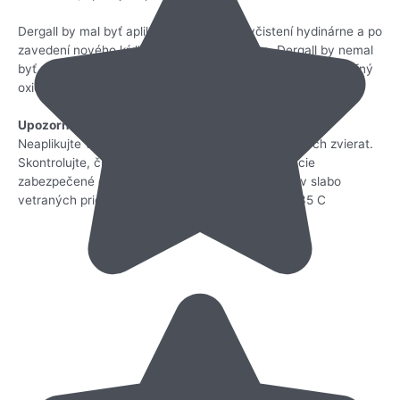
Dergall by mal byť aplikovaný 4 dni po vyčistení hydinárne a po
zavedení nového kŕdľa vtákov do hydinárne. Dergall by nemal
byť používaný skôr ako 30 dní po aplikácii kremeliny (amorfný
oxid kremičitý).
Upozornenie:
Neaplikujte v prítomnosti chorých alebo zmrzačených zvierat.
Skontrolujte, či je v mieste aplikácie počas aplikácie
zabezpečené dostatočné vetranie. Nepoužívajte v slabo
vetraných priestoroch a ak je teplota vyššia ako 35 C