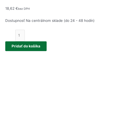
18,62
€
bez DPH
Dostupnosť
Na centrálnom sklade (do 24 - 48 hodín)
množstvo
DERGALL
Postrek
Pridať do košíka
proti
parazitom
100ml