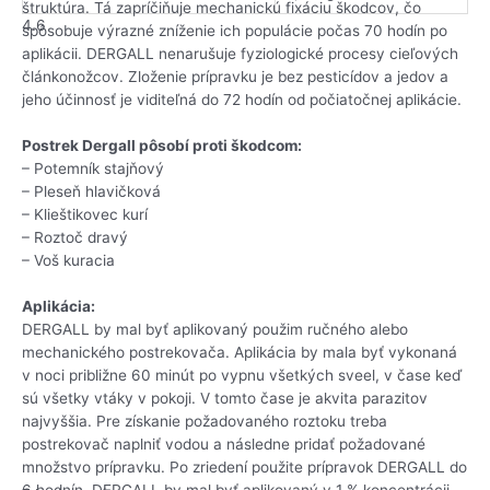
štruktúra. Tá zapríčiňuje mechanickú fixáciu škodcov, čo
4.6
spôsobuje výrazné zníženie ich populácie počas 70 hodín po
aplikácii. DERGALL nenarušuje fyziologické procesy cieľových
článkonožcov. Zloženie prípravku je bez pesticídov a jedov a
jeho účinnosť je viditeľná do 72 hodín od počiatočnej aplikácie.
Postrek Dergall pôsobí proti škodcom:
– Potemník stajňový
– Pleseň hlavičková
– Klieštikovec kurí
– Roztoč dravý
– Voš kuracia
Aplikácia:
DERGALL by mal byť aplikovaný použim ručného alebo
mechanického postrekovača. Aplikácia by mala byť vykonaná
v noci približne 60 minút po vypnu všetkých sveel, v čase keď
sú všetky vtáky v pokoji. V tomto čase je akvita parazitov
najvyššia. Pre získanie požadovaného roztoku treba
postrekovač naplniť vodou a následne pridať požadované
množstvo prípravku. Po zriedení použite prípravok DERGALL do