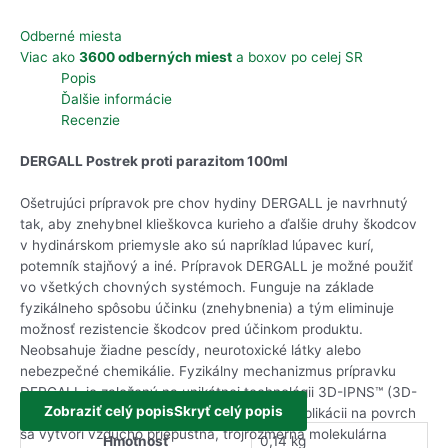
Odberné miesta
Viac ako
3600 odberných miest
a boxov po celej SR
Popis
Ďalšie informácie
Recenzie
DERGALL Postrek proti parazitom 100ml
Ošetrujúci prípravok pre chov hydiny DERGALL je navrhnutý
tak, aby znehybnel klieškovca kurieho a ďalšie druhy škodcov
v hydinárskom priemysle ako sú napríklad lúpavec kurí,
potemník stajňový a iné. Prípravok DERGALL je možné použiť
vo všetkých chovných systémoch. Funguje na základe
fyzikálneho spôsobu účinku (znehybnenia) a tým eliminuje
možnosť rezistencie škodcov pred účinkom produktu.
Neobsahuje žiadne pescídy, neurotoxické látky alebo
nebezpečné chemikálie. Fyzikálny mechanizmus prípravku
DERGALL je založený na unikátnej technológii 3D-IPNS™ (3D-
Zobraziť celý popis
Skryť celý popis
Imobilizácia štruktúry polimérnej siete). Pri aplikácii na povrch
sa vytvorí vzducho priepustná, trojrozmerná molekulárna
Hmotnosť
0,14 kg