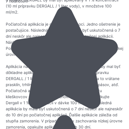
6 hodnín. DERGALL by mal byť aplikovaný v 1 % koncentrácii
7 hodnotení
(10 ml prípravku DERGALL / 1 liter vody), v množstve 100
ml/m2.
Počiatočná aplikácia je odporúčaná v noci. Jedno ošetrenie je
postačujúce. Následná aplikácia by mala byť uskutočnená o 7
dní neskôr ale najneskôr do 10 dní po počiatočnej aplikácii.
Následnú aplikáciu je ež potrebné vykonať počas noci.
Postačuje jedno ošetrenie. V prípade potreby zachovania nízkej
úrovne zamorenia, opakujte aplikáciu každých 30 dní.
Aplikácia na miestach chovu na podstielke: Dergall by mal byť
dôkladne aplikovaný v 1 % koncentrácii (10 ml prípravku
DERGALL / 1 liter vody) na celú zamorenú oblasť a to vrátane
prasklín, trhlín, miest hniezdenia, dopravníkových pásov, atď.
Počiatočná aplikácia na všetkých miestach výskytu
klieškovcov ( napr. vo vnútri chovných klietok): aplikujte
Dergall v 1 % koncentrácii v dávke 100 ml / m2. Následná
aplikácia by mala byť uskutočnená o 7 dní neskôr ale najneskôr
do 10 dní po počiatočnej aplikácii. Ďalšie aplikácie záležia od
stupňa zamorenia. V prípade potreby zachovania nízkej úrovne
zamorenia, opakujte aplikáciu každých 30 dní.