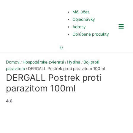
Preskočiť
na
Môj účet
obsah
Objednávky
Adresy
Main
Obľúbené produkty
Men
0
Domov
Hospodárske zvieratá
Hydina
Boj proti
/
/
/
parazitom
DERGALL Postrek proti parazitom 100ml
/
DERGALL Postrek proti
parazitom 100ml
4.6