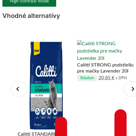
High-contrast mode
Vhodné alternatívy
ielka
inal 6l
Calitti STRONG podstielka
84
€
s
pre mačky Lavender 20l
20,85
€
s DPH
Skladom
Calitti STANDARD