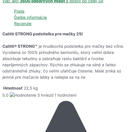
Viac ako
3600 odberných miest
a boxov po celej SR
Popis
Ďalšie informácie
Recenzie
Calitti STRONG podstielka pre mačky 25l
Calitti® STRONG™
je hrudkovitá podstielka pre mačky bez vône.
Vyrobená zo 100% prírodného bentonitu, ktorý veľmi dobre
absorbuje tekutiny a zabraňuje rastu baktérií a tvorbe
nepríjemných zápachov. Rýchlo sa zhlukuje na silné a ľahko
odstrániteľné zhluky, čo veľmi uľahčuje čistenie. Malé zrnká sú
jemné pre mačacie labky a nelepia sa na ne
Hmotnosť
22,5 kg
5.0
1 hodnotení