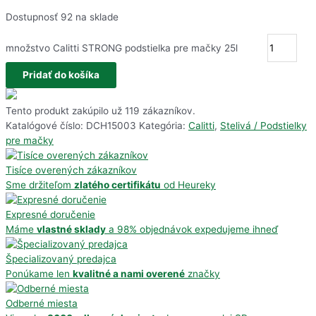
Dostupnosť
92 na sklade
množstvo Calitti STRONG podstielka pre mačky 25l
Pridať do košíka
Tento produkt zakúpilo už
119
zákazníkov.
Katalógové číslo:
DCH15003
Kategória:
Calitti
,
Stelivá / Podstielky
pre mačky
Tisíce overených zákazníkov
Sme držiteľom
zlatého certifikátu
od Heureky
Expresné doručenie
Máme
vlastné sklady
a 98% objednávok expedujeme ihneď
Špecializovaný predajca
Ponúkame len
kvalitné a nami overené
značky
Odberné miesta