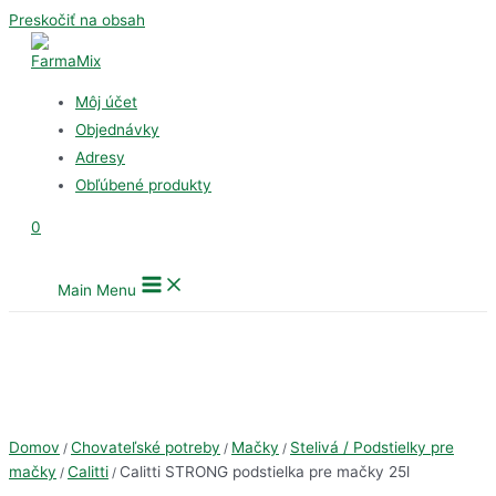
Preskočiť na obsah
Môj účet
Objednávky
Adresy
Obľúbené produkty
0
Main Menu
Domov
Chovateľské potreby
Mačky
Stelivá / Podstielky pre
/
/
/
mačky
Calitti
Calitti STRONG podstielka pre mačky 25l
/
/