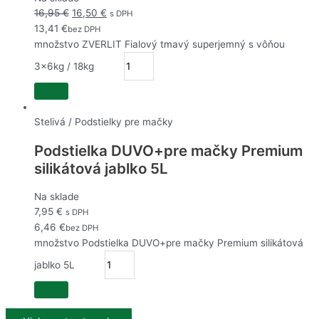
16,95
€
16,50
€
s DPH
13,41
€
bez DPH
množstvo ZVERLIT Fialový tmavý superjemný s vôňou
3x6kg / 18kg
Stelivá / Podstielky pre mačky
Podstielka DUVO+pre mačky Premium
silikátová jablko 5L
Na sklade
7,95
€
s DPH
6,46
€
bez DPH
množstvo Podstielka DUVO+pre mačky Premium silikátová
jablko 5L