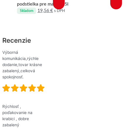
podstielka pre mačky 25l
19,56
€
s DPH
Skladom
Recenzie
Výborná
komunikácia,rýchle
dodanie,tovar krásne
zabalený,celková
spokojnosť.
Rýchlosť ,
poďakovanie na
krabici , dobre
zabalený