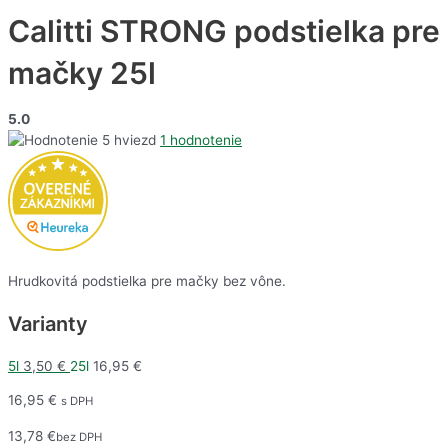
Calitti STRONG podstielka pre
mačky 25l
5.0
1 hodnotenie
Hrudkovitá podstielka pre mačky bez vône.
Varianty
5l
3,50
€
25l
16,95
€
16,95
€
s DPH
13,78
€
bez DPH