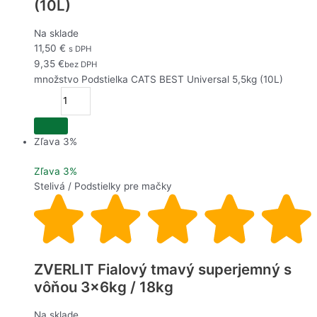
(10L)
Na sklade
11,50
€
s DPH
9,35
€
bez DPH
množstvo Podstielka CATS BEST Universal 5,5kg (10L)
Zľava 3%
Zľava 3%
Stelivá / Podstielky pre mačky
ZVERLIT Fialový tmavý superjemný s
vôňou 3x6kg / 18kg
Na sklade