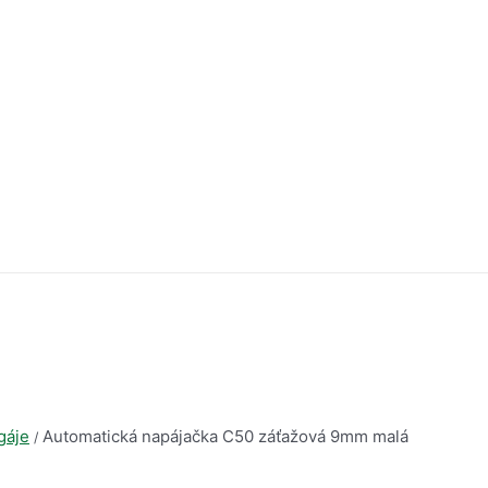
gáje
Automatická napájačka C50 záťažová 9mm malá
/