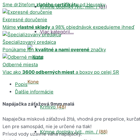
Sme držiteľom
zlatého certifikátu
od Heureky
Kŕmne doplnky /vit., min. /
(81)
Expresné doručenie
Máme
vlastné sklady
a 98% objednávok expedujeme ihneď
Viac kategórií...
Špecializovaný predajca
Ponúkame len
kvalitné a nami overené
značky
Odberné miesta
Viac ako
3600 odberných miest
a boxov po celej SR
Kone
Popis
Ďalšie informácie
Napájačka záťažová 9mm malá
Krmivo
(48)
Napaječka misková záťažová žltá, vhodná pre prepelice, kurčat
Len pre samospád, nie je určené na tlak!
Kŕmne doplnky /vit., min. /
(88)
Prívod vody uzavrie váha napájačky.