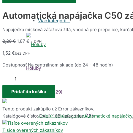
Automatická napájačka C50 z
Viac kategórií...
Napaječka misková záťažová žltá, vhodná pre prepelice, kurčat
2,20
€
1,87
€
s DPH
1,52
€
bez DPH
Dostupnosť
Na centrálnom sklade (do 24 - 48 hodín)
Holuby
množstvo
Automatická
napájačka
Pridať do košíka
Krmivo
(29)
C50
záťažová
Tento produkt zakúpilo už
Error
zákazníkov.
9mm
Jednozložkové zrniny
(12)
Katalógové číslo:
GAU11108
Kategórie:
Automatické napájačky
malá
Tisíce overených zákazníkov