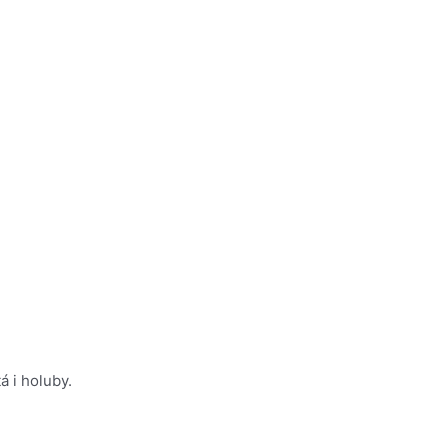
á i holuby.