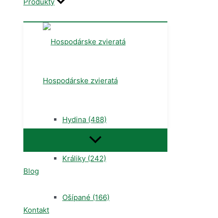
Produkty
Hospodárske zvieratá
Hydina
(488)
Menu
Toggle
Králiky
(242)
Blog
Ošípané
(166)
Kontakt