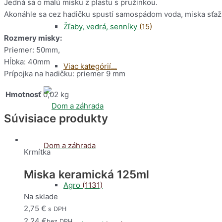
Jedná sa o malú misku z plastu s pružinkou.
Akonáhle sa cez hadičku spustí samospádom voda, miska sťažkn
Žľaby, vedrá, senníky
(15)
Rozmery misky:
Priemer: 50mm,
Hĺbka: 40mm
Viac kategórií...
Prípojka na hadičku: priemer 9 mm
Hmotnosť
0,02 kg
Súvisiace produkty
Dom a záhrada
Krmítka
Miska keramická 125ml
Agro
(1131)
Na sklade
2,75
€
s DPH
2,24
€
bez DPH