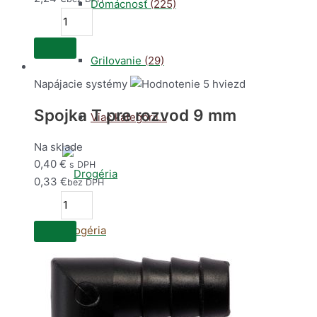
Domácnosť
(225)
množstvo
Miska
keramická
Grilovanie
(29)
125ml
Napájacie systémy
Spojka T pre rozvod 9 mm
Viac kategórií...
Na sklade
0,40
€
s DPH
0,33
€
bez DPH
množstvo
Spojka
Drogéria
T
pre
rozvod
9
Čistiace prostriedky
(91)
mm