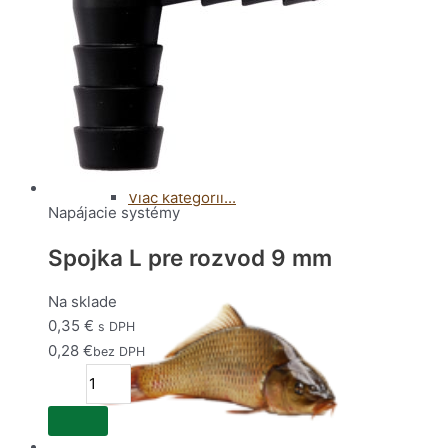
Pranie
(32)
Čistiace potreby
(60)
Viac kategórií...
Napájacie systémy
Spojka L pre rozvod 9 mm
Na sklade
0,35
€
s DPH
0,28
€
bez DPH
množstvo
Spojka
L
pre