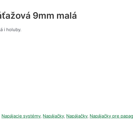
áťažová 9mm malá
á i holuby.
,
Napájacie systémy
,
Napájačky
,
Napájačky
,
Napájačky pre papag