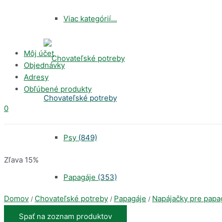
Viac kategórií...
Search
for:
Môj účet
Objednávky
Adresy
Obľúbené produkty
Chovateľské potreby
0
Psy
(849)
Zľava 15%
Papagáje
(353)
Domov
Chovateľské potreby
Papagáje
Napájačky pre papa
/
/
/
Spať na zoznam produktov
Mačky
(464)