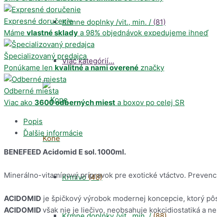
Expresné doručenie
Kŕmne doplnky /vit., min. /
(81)
Máme
vlastné sklady
a 98% objednávok expedujeme ihneď
Špecializovaný predajca
Viac kategórií...
Ponúkame len
kvalitné a nami overené
značky
Odberné miesta
Viac ako
3600 odberných miest
a boxov po celej SR
Popis
Ďalšie informácie
Kone
BENEFEED Acidomid E sol. 1000ml.
Minerálno-vitamínový prípravok pre exotické vtáctvo. Prevenci
Krmivo
(48)
ACIDOMID
je špičkový výrobok modernej koncepcie, ktorý pôso
ACIDOMID
však nie je liečivo, neobsahuje kokcidiostatiká a 
Kŕmne doplnky /vit., min. /
(88)