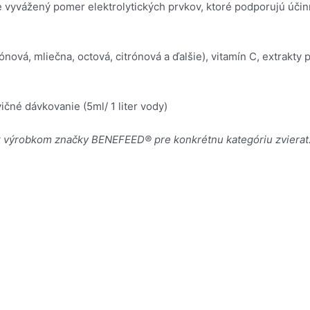
e vyvážený pomer elektrolytických prvkov, ktoré podporujú účin
iónová, mliečna, octová, citrónová a ďalšie), vitamín C, extrakt
ičné dávkovanie (5ml/ 1 liter vody)
 výrobkom značky BENEFEED® pre konkrétnu kategóriu zvierat