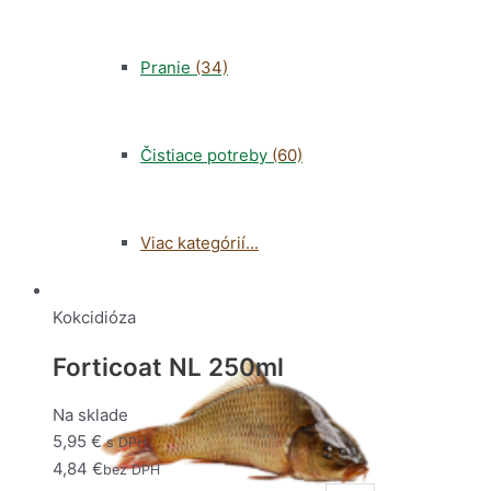
Pranie
(34)
Čistiace potreby
(60)
Viac kategórií...
Kokcidióza
Forticoat NL 250ml
Na sklade
5,95
€
s DPH
4,84
€
bez DPH