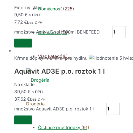
Externý sklad
Domácnosť
(225)
9,50
€
s DPH
7,72
€
bez DPH
množstvo Amivit E sol. 500ml BENEFEED
Grilovanie
(29)
Viac kategórií...
Kŕmne doplky /vit. min./ pre hydinu
Aquavit AD3E p.o. roztok 1 l
Na sklade
39,50
€
s DPH
37,62
€
bez DPH
Drogéria
množstvo Aquavit AD3E p.o. roztok 1 l
Čistiace prostriedky
(91)