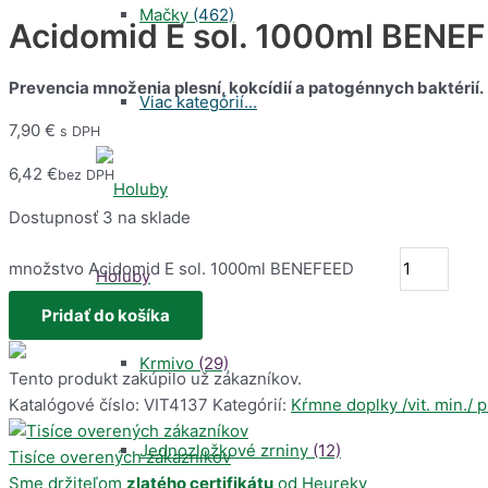
Mačky
(462)
Acidomid E sol. 1000ml BENE
Prevencia množenia plesní, kokcídií a patogénnych baktérií.
Viac kategórií...
7,90
€
s DPH
6,42
€
bez DPH
Dostupnosť
3 na sklade
množstvo Acidomid E sol. 1000ml BENEFEED
Holuby
Pridať do košíka
Krmivo
(29)
Tento produkt zakúpilo už
zákazníkov.
Katalógové číslo:
VIT4137
Kategórií:
Kŕmne doplky /vit. min./ 
Jednozložkové zrniny
(12)
Tisíce overených zákazníkov
Sme držiteľom
zlatého certifikátu
od Heureky