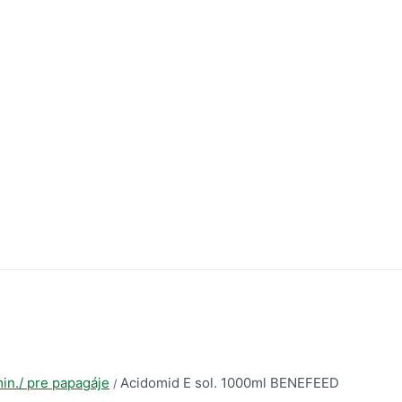
min./ pre papagáje
Acidomid E sol. 1000ml BENEFEED
/