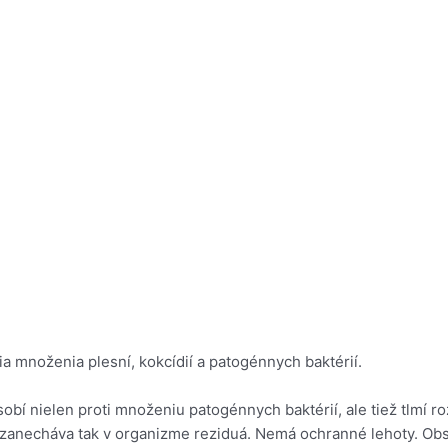
a množenia plesní, kokcídií a patogénnych baktérií.
bí nielen proti množeniu patogénnych baktérií, ale tiež tlmí r
nezanecháva tak v organizme reziduá. Nemá ochranné lehoty. Obs