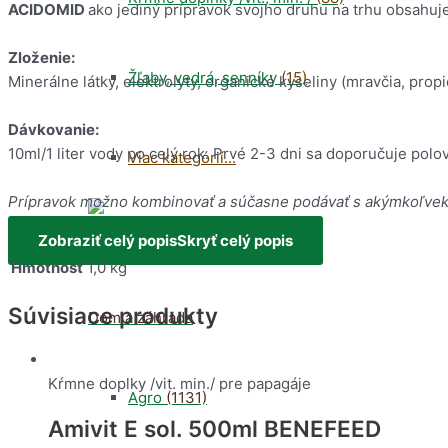
ACIDOMID
ako jediný prípravok svojho druhu na trhu obsahuj
Zloženie:
Žľaby, vedrá, senníky
(15)
Minerálne látky, elektrolyty, organické kyseliny (mravčia, prop
Dávkovanie:
10ml/1 liter vody po celý rok. Prvé 2-3 dni sa doporučuje polov
Viac kategórií...
Prípravok možno kombinovať a súčasne podávať s akýmkoľvek
Zobraziť celý popis
Skryť celý popis
Hmotnosť
1,0 kg
Súvisiace produkty
Dom a záhrada
Kŕmne doplky /vit. min./ pre papagáje
Agro
(1131)
Amivit E sol. 500ml BENEFEED