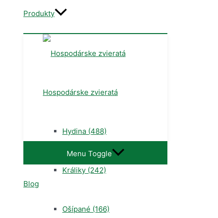
Produkty
Hospodárske zvieratá
Hydina
(488)
Menu Toggle
Králiky
(242)
Blog
Ošípané
(166)