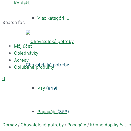
Kontakt
Viac kategórií...
Search for:
Môj účet
Objednávky
Adresy
Chovateľské potreby
Obľúbené produkty
0
Psy
(849)
Papagáje
(353)
Domov
Chovateľské potreby
Papagáje
Kŕmne doplky /vit. 
/
/
/