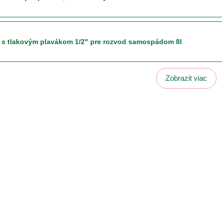
s tlakovým plavákom 1/2" pre rozvod samospádom 8l
Zobrazit viac
ická napájačka PREMIUM 4l Zelená