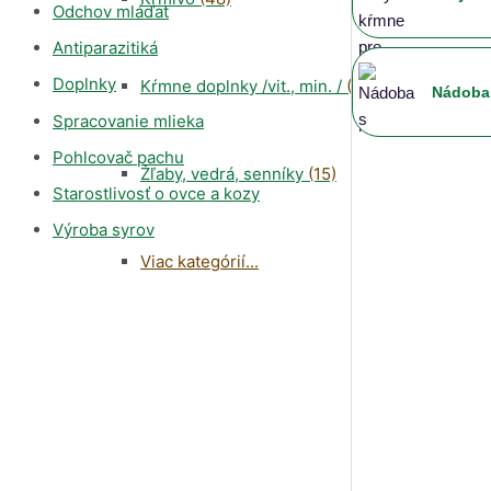
Odchov mláďat
Antiparazitiká
Doplnky
Kŕmne doplnky /vit., min. /
(88)
Nádoba 
Spracovanie mlieka
Pohlcovač pachu
Žľaby, vedrá, senníky
(15)
Automat
Starostlivosť o ovce a kozy
Výroba syrov
Viac kategórií...