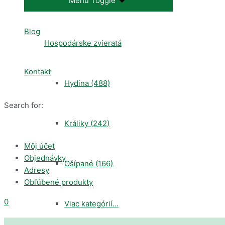
Menu Toggle
Blog
Hospodárske zvieratá
Kontakt
Hydina
(488)
Search for:
Králiky
(242)
Môj účet
Objednávky
Ošípané
(166)
Adresy
Obľúbené produkty
0
Viac kategórií...