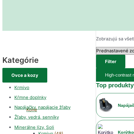
Zobrazujú sa všet
Kategórie
Filter
Ovce a kozy
High-contrast
Top produkty
Krmivo
Kŕmne doplnky
Napájač
Napájačky, napájacie žľaby
Kone
Žľaby, vedrá, senníky
Minerálne lízy, Soli
Korýtko
Krmivo
(48)