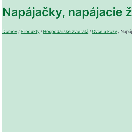
Napájačky, napájacie 
Domov
Produkty
Hospodárske zvieratá
Ovce a kozy
Napáj
/
/
/
/
Chovateľské potreby
Psy
(849)