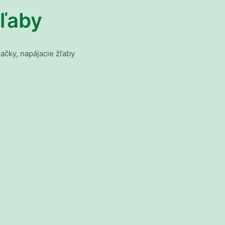
žľaby
ačky, napájacie žľaby