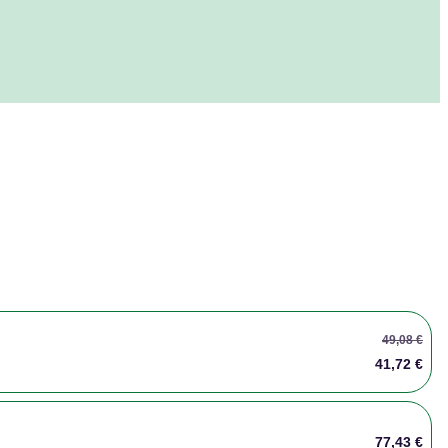
49,08 €
41,72 €
77,43 €