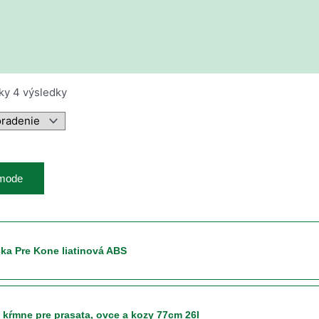
ky 4 výsledky
 mode
ka Pre Kone liatinová ABS
 kŕmne pre prasata, ovce a kozy 77cm 26l